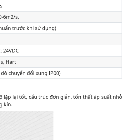
s
0-6m2/s,
huẩn trước khi sử dụng)
C; 24VDC
s, Hart
u dò chuyển đổi xung IP00)
lặp lại tốt, cấu trúc đơn giản, tổn thất áp suất nhỏ
g kín.