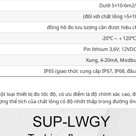
Dưới 5×10-6m2/
(đối với chất lỏng >5×1
đồng hồ đo lưu lượng cần được hiệu c
-20℃～＋120℃
Pin lithium 3,6V; 12VD
Xung, 4-20mA, Modbu
IP65 (giao thức cung cấp IP67, IP68, đầ
oại thiết bị đo tốc độ, có ưu điểm là độ chính xác cao, độ 
ượng thể tích của chất lỏng có độ nhớt thấp trong đường ốn