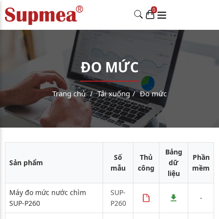
ĐO MỨC
Trang chủ
Tải xuống
Đo mức
Bảng
Số
Thủ
Phần
Sản phẩm
dữ
mẫu
công
mềm
liệu
Máy đo mức nước chìm
SUP-
-
SUP-P260
P260