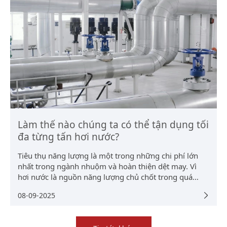
Làm thế nào chúng ta có thể tận dụng tối
đa từng tấn hơi nước?
Tiêu thụ năng lượng là một trong những chi phí lớn
nhất trong ngành nhuộm và hoàn thiện dệt may. Vì
hơi nước là nguồn năng lượng chủ chốt trong quá
trình sản xuất, việc đo lường chính xác và giám sát
08-09-2025
hiệu quả là rất quan trọng để quản lý tiêu thụ năng
lượng tốt và cải thiện hiệu quả năng lượng. Tuy nhiên,
các vấn đề như rò rỉ trong sử dụng hơi nước truyền