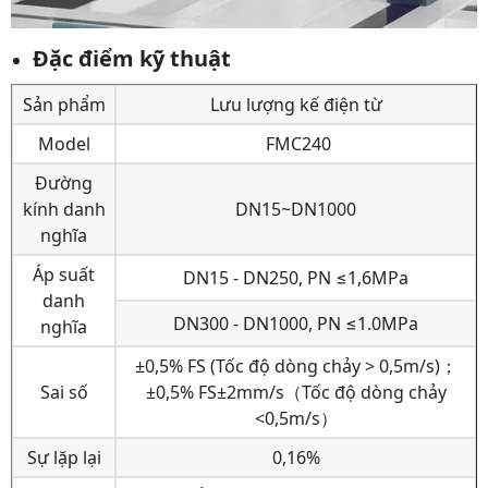
Đặc điểm kỹ thuật
Sản phẩm
Lưu lượng kế điện từ
Model
FMC240
Đường
kính danh
DN15~DN1000
nghĩa
Áp suất
DN15 - DN250, PN ≤1,6MPa
danh
DN300 - DN1000, PN ≤1.0MPa
nghĩa
±0,5% FS (Tốc độ dòng chảy > 0,5m/s)；
Sai số
±0,5% FS±2mm/s（Tốc độ dòng chảy
<0,5m/s）
Sự lặp lại
0,16%