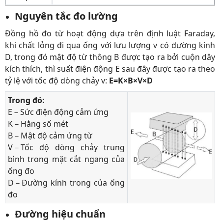
Nguyên tắc đo lường
Đồng hồ đo từ hoạt động dựa trên định luật Faraday,
khi chất lỏng đi qua ống với lưu lượng v có đường kính
D, trong đó mật độ từ thông B được tạo ra bởi cuộn dây
kích thích, thì suất điện động E sau đây được tạo ra theo
tỷ lệ với tốc độ dòng chảy v:
E=K×B×V×D
Trong đó:
E－Sức điện động cảm ứng
K－Hằng số mét
B－Mật độ cảm ứng từ
V－Tốc độ dòng chảy trung
bình trong mặt cắt ngang của
ống đo
D－Đường kính trong của ống
đo
Đường hiệu chuẩn