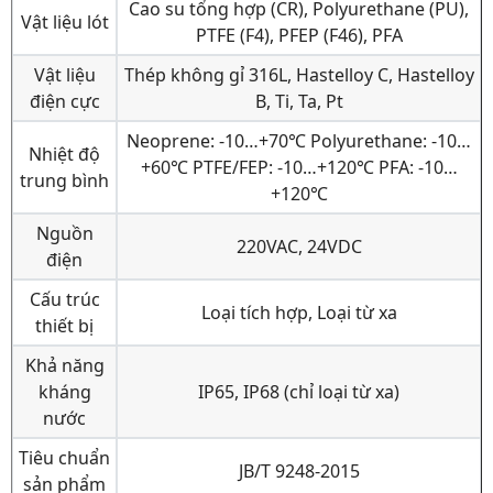
Cao su tổng hợp (CR), Polyurethane (PU),
Vật liệu lót
PTFE (F4), PFEP (F46), PFA
Vật liệu
Thép không gỉ 316L, Hastelloy C, Hastelloy
điện cực
B, Ti, Ta, Pt
Neoprene: -10…+70℃ Polyurethane: -10…
Nhiệt độ
+60℃ PTFE/FEP: -10…+120℃ PFA: -10…
trung bình
+120℃
Nguồn
220VAC, 24VDC
điện
Cấu trúc
Loại tích hợp, Loại từ xa
thiết bị
Khả năng
kháng
IP65, IP68 (chỉ loại từ xa)
nước
Tiêu chuẩn
JB/T 9248-2015
sản phẩm