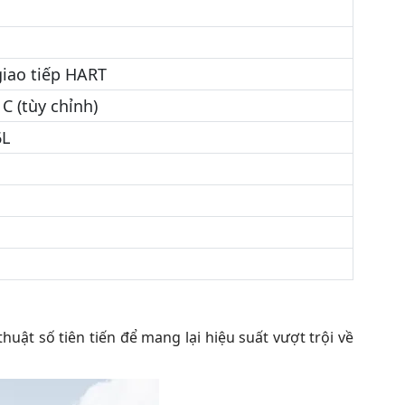
giao tiếp HART
C (tùy chỉnh)
6L
ật số tiên tiến để mang lại hiệu suất vượt trội về