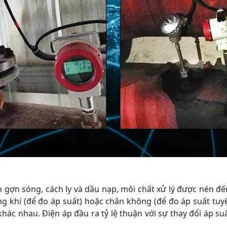
ợn sóng, cách ly và dầu nạp, môi chất xử lý được nén đế
 khí (để đo áp suất) hoặc chân không (để đo áp suất tuyệ
khác nhau. Điện áp đầu ra tỷ lệ thuận với sự thay đổi áp s