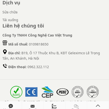
Dịch vụ
Sửa chữa
Tải xuống
Liên hệ chúng tôi
Công Ty TNHH Công Nghệ Cao Việt Trung
Mã số thuế:
0109818650
Địa chỉ:
B19, Ô 17 Thuộc Khu B, KĐT Geleximco Lê Trọng
Tấn, An Khánh, Hà Nội
Điện thoại:
0962.322.112
Bản quyền © 2025 Công Ty TNHH Công Nghệ Cao Việt Trung.
Mọi quyền được bảo lưu.