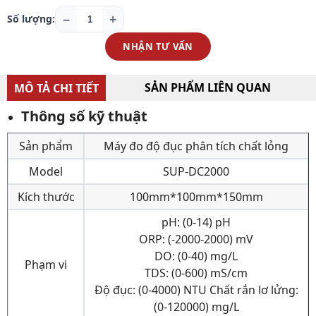
−
+
Số lượng:
NHẬN TƯ VẤN
SẢN PHẨM LIÊN QUAN
MÔ TẢ CHI TIẾT
Thông số kỹ thuật
Sản phẩm
Máy đo độ đục phân tích chất lỏng
Model
SUP-DC2000
Kích thước
100mm*100mm*150mm
pH: (0-14) pH
ORP: (-2000-2000) mV
DO: (0-40) mg/L
Phạm vi
TDS: (0-600) mS/cm
Độ đục: (0-4000) NTU Chất rắn lơ lửng:
(0-120000) mg/L