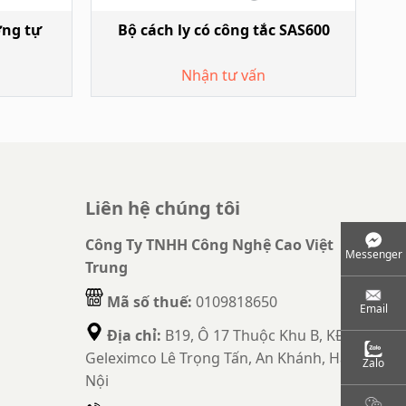
ơng tự
Bộ cách ly có công tắc SAS600
Nhận tư vấn
Liên hệ chúng tôi
Công Ty TNHH Công Nghệ Cao Việt
Messenger
Trung
Mã số thuế:
0109818650
Email
Địa chỉ:
B19, Ô 17 Thuộc Khu B, KĐT
Geleximco Lê Trọng Tấn, An Khánh, Hà
Zalo
Nội