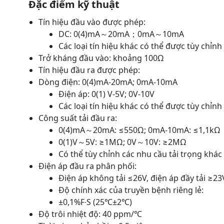
Đặc điểm kỹ thuật
Tín hiệu đầu vào được phép:
DC: 0(4)mA～20mA；0mA～10mA
Các loại tín hiệu khác có thể được tùy chỉn
Trở kháng đầu vào: khoảng 100Ω
Tín hiệu đầu ra được phép:
Dòng điện: 0(4)mA-20mA; 0mA-10mA
Điện áp: 0(1) V-5V; 0V-10V
Các loại tín hiệu khác có thể được tùy chỉnh
Công suất tải đầu ra:
0(4)mA～20mA: ≤550Ω; 0mA-10mA: ≤1,1kΩ
0(1)V～5V: ≥1MΩ; 0V～10V: ≥2MΩ
Có thể tùy chỉnh các nhu cầu tải trọng khác
Điện áp đầu ra phân phối:
Điện áp không tải ≤26V, điện áp đầy tải ≥23
Độ chính xác của truyền bệnh riêng lẻ:
±0,1%F∙S (25℃±2℃)
Độ trôi nhiệt độ: 40 ppm/℃