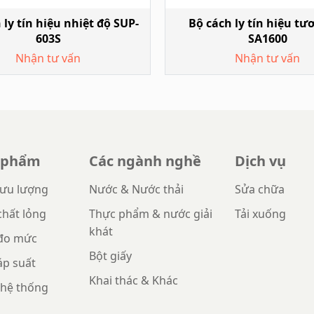
 ly tín hiệu nhiệt độ SUP-
Bộ cách ly tín hiệu tư
603S
SA1600
Nhận tư vấn
Nhận tư vấn
n phẩm
Các ngành nghề
Dịch vụ
lưu lượng
Nước & Nước thải
Sửa chữa
chất lỏng
Thực phẩm & nước giải
Tải xuống
khát
đo mức
Bột giấy
áp suất
Khai thác & Khác
hệ thống